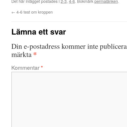
Det här inlägget postades i
2-3
,
4-6
. Bokmärk
permalänken
.
←
4-6 test om kroppen
Lämna ett svar
Din e-postadress kommer inte publicera
*
märkta
Kommentar
*