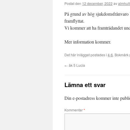
Postat den
12 december, 2022
av
almhul
På grund av hög sjukdomsfrånvaro bl
framflyttat.
Vi kommer att ha framträdandet unde
Mer information kommer.
Det här inlägget postades i
4-6
. Bokmärk
←
åk 5 Lucia
Lämna ett svar
Din e-postadress kommer inte publi
Kommentar
*