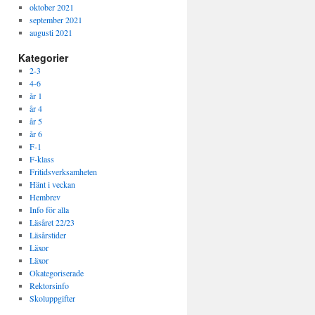
oktober 2021
september 2021
augusti 2021
Kategorier
2-3
4-6
år 1
år 4
år 5
år 6
F-1
F-klass
Fritidsverksamheten
Hänt i veckan
Hembrev
Info för alla
Läsåret 22/23
Läsårstider
Läxor
Läxor
Okategoriserade
Rektorsinfo
Skoluppgifter