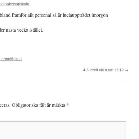
tsmontessoriskola
and framför allt personal så är luciauppträdet imorgon
r nästa vecka istället.
permalänken
.
4-6 Idrott ute fr.om 15/12
→
*
ceras.
Obligatoriska fält är märkta