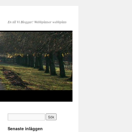
En till Vi Bloggar! Webbplatser webbplats
Senaste inläggen