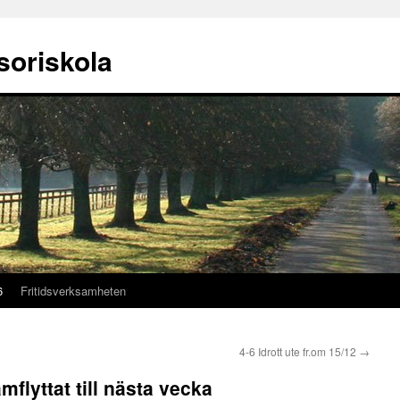
soriskola
6
Fritidsverksamheten
4-6 Idrott ute fr.om 15/12
→
mflyttat till nästa vecka