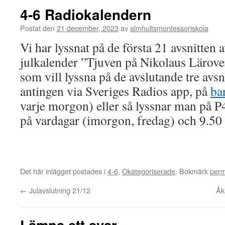
4-6 Radiokalendern
Postat den
21 december, 2023
av
almhultsmontessoriskola
Vi har lyssnat på de första 21 avsnitten
julkalender ”Tjuven på Nikolaus Lärover
som vill lyssna på de avslutande tre avsn
antingen via Sveriges Radios app, på
ba
varje morgon) eller så lyssnar man på P4
på vardagar (imorgon, fredag) och 9.50 
Det här inlägget postades i
4-6
,
Okategoriserade
. Bokmärk
per
←
Julavslutning 21/12
Åk
Lämna ett svar