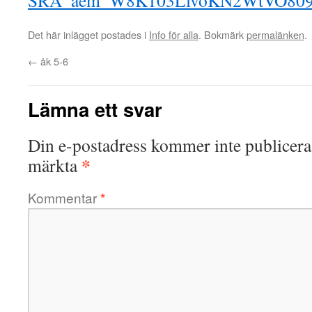
SRA_aem_W8K103LlvoKN2WtVO809S
Det här inlägget postades i
Info för alla
. Bokmärk
permalänken
.
←
åk 5-6
Lämna ett svar
Din e-postadress kommer inte publicera
*
märkta
Kommentar
*